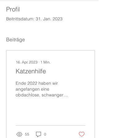
Profil
Beitrittsdatum: 31. Jan. 2023
Beiträge
16. Apr. 2023
∙
1
Min.
Katzenhilfe
Ende 2022 haben wir
angefangen eine
obdachlose, schwangere
Katze aufzunehmen und
zu füttern. Nach mehreren
Monaten konnten wir sie
gesund...
55
0