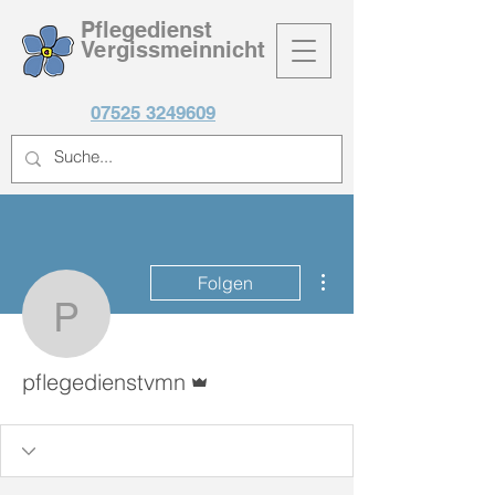
Pflegedienst
Vergissmeinnicht
07525 3249609
Weitere Optionen
Folgen
pflegedienstvmn
Administrator
pflegedienstvmn